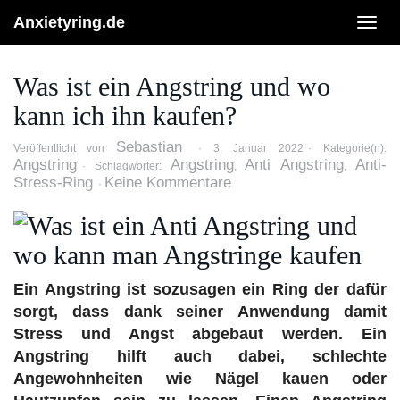
Skip
to
Anxietyring.de
Togg
main
navig
content
Was ist ein Angstring und wo
kann ich ihn kaufen?
Sebastian
Veröffentlicht von
3. Januar 2022
Kategorie(n):
Angstring
Angstring
Anti Angstring
Anti-
Schlagwörter:
,
,
Stress-Ring
Keine Kommentare
Ein Angstring ist sozusagen ein Ring der dafür
sorgt, dass dank seiner Anwendung damit
Stress und Angst abgebaut werden. Ein
Angstring hilft auch dabei, schlechte
Angewohnheiten wie Nägel kauen oder