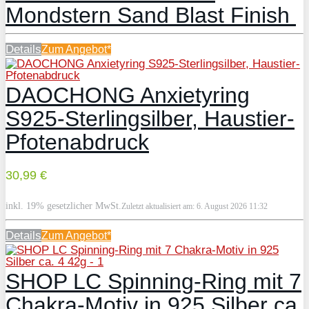
Mondstern Sand Blast Finish
Details
Zum
Angebot*
DAOCHONG Anxietyring
S925-Sterlingsilber, Haustier-
Pfotenabdruck
30,99 €
inkl. 19% gesetzlicher MwSt.
Zuletzt aktualisiert am: 6. August 2026 11:32
Details
Zum
Angebot*
SHOP LC Spinning-Ring mit 7
Chakra-Motiv in 925 Silber ca.