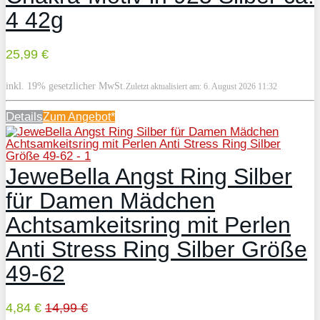
4 42g
25,99 €
inkl. 19% gesetzlicher MwSt.
Zuletzt aktualisiert am: 6. August 2026 11:32
Details
Zum
Angebot*
JeweBella Angst Ring Silber
für Damen Mädchen
Achtsamkeitsring mit Perlen
Anti Stress Ring Silber Größe
49-62
4,84 €
14,99 €