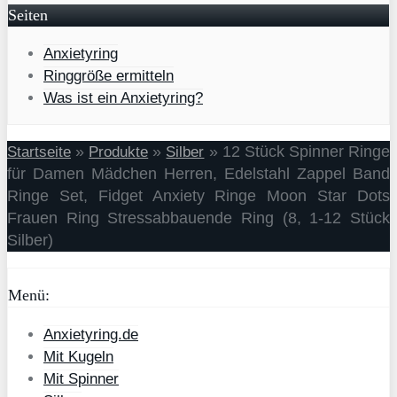
Seiten
Anxietyring
Ringgröße ermitteln
Was ist ein Anxietyring?
»
»
»
12 Stück Spinner Ringe
Startseite
Produkte
Silber
für Damen Mädchen Herren, Edelstahl Zappel Band
Ringe Set, Fidget Anxiety Ringe Moon Star Dots
Frauen Ring Stressabbauende Ring (8, 1-12 Stück
Silber)
Menü:
Anxietyring.de
Mit Kugeln
Mit Spinner