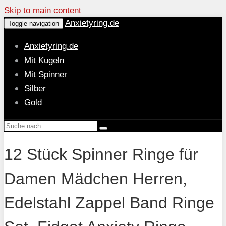
Skip to main content
Anxietyring.de
Toggle navigation
Anxietyring.de
Mit Kugeln
Mit Spinner
Silber
Gold
12 Stück Spinner Ringe für
Damen Mädchen Herren,
Edelstahl Zappel Band Ringe